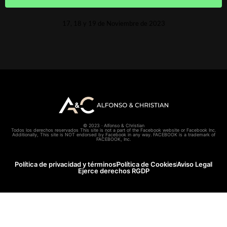
17, 18 y 19 de Noviembre de 2023
© 2023 · Alfonso & Christian
Todos los derechos reservados This site is not a part of the Facebook website or Facebook Inc.
Additionally, This site is NOT endorsed by Facebook in any way. FACEBOOK is a trademark of
FACEBOOK, Inc.
Política de privacidad y términos
Política de Cookies
Aviso Legal
Ejerce derechos RGDP