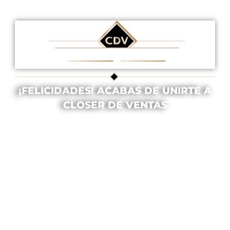
¡FELICIDADES! ACABAS DE UNIRTE A
CLOSER DE VENTAS
En breve recibirás un correo electrónico con
tu acceso a
Closer de Ventas
con el
asunto: Bienvenido a Closer de Ventas