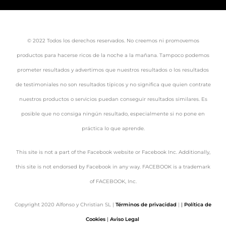
© 2022 Todos los derechos reservados. No creemos ni promovemos
productos para hacerse ricos de la noche a la mañana. Tampoco podemos
prometer resultados y advertimos que nuestros resultados o los resultados
de testimoniales no son resultados típicos y no significa que quien contrate
nuestros productos o servicios puedan conseguir resultados similares. Es
posible que no consiga ningún resultado, especialmente si no pone en
práctica lo que aprende.
This site is not a part of the Facebook website or Facebook Inc. Additionally,
this site is not endorsed by Facebook in any way. FACEBOOK is a trademark
of FACEBOOK, Inc.
Copyright 2020 Alfonso y Christian SL |
Términos de privacidad
|
|
Política de
Cookies
|
Aviso Legal